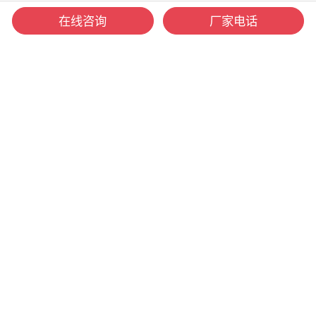
在线咨询
厂家电话
快速链接
模温机
冷热一体机
冷水机
急冷急热机
二次循环温控单元
服务支持
产品中心
明星产品